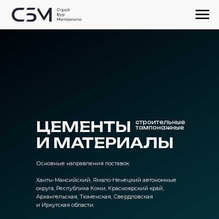
ЦЕМЕНТЫ
строительные
тампонажные
И МАТЕРИАЛЫ
Основные направления поставок:
Ханты-Мансийский, Ямало-Ненецкий автономные
округа, Республика Коми, Красноярский край,
Архангельская, Тюменская, Свердловская
и Иркутская области.